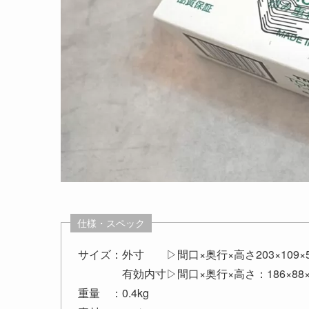
仕様・スペック
サイズ：外寸 ▷間口×奥行×高さ203×109×5
有効内寸▷間口×奥行×高さ：186×88×
重量 ：0.4kg