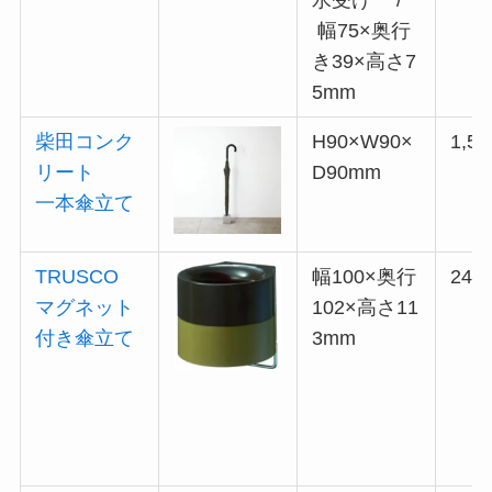
水受け /
幅75×奥行
き39×高さ7
5mm
柴田コンク
H90×W90×
1,54
リート
D90mm
一本傘立て
TRUSCO
幅100×奥行
242
マグネット
102×高さ11
付き傘立て
3mm